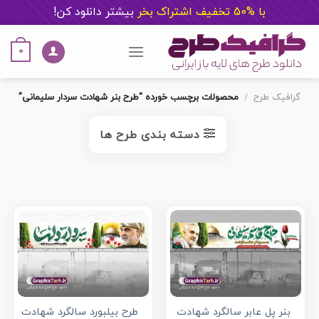
با %50 تخفیف اشتراک بخر
ب
یشتر دانلود کن!
Ski
t
0
conten
گرافیک طرح
/
محصولات برچسب خورده “طرح بنر شهادت سردار سلیمانی”
دسته بندی طرح ها
بنر پل عابر سالگرد شهادت
طرح بیلبورد سالگرد شهادت