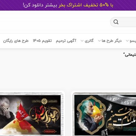
با %50 تخفیف اشتراک بخر
ب
یشتر دانلود کن!
یسو
دیگر طرح ها
گالری
آگهی ترحیم
تقویم 1405
طرح های رایگان
یمانی”