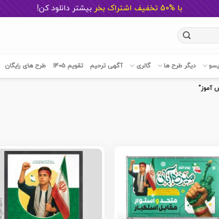
با %50 تخفیف اشتراک بخر
ب
یشتر دانلود کن!
یسو
دیگر طرح ها
گالری
آگهی ترحیم
تقویم 1405
طرح های رایگان
 آموز”