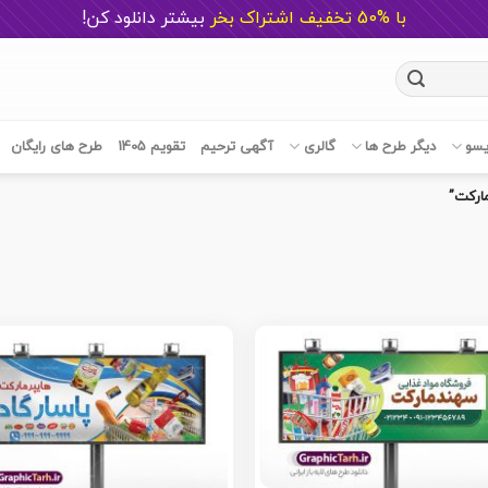
با %50 تخفیف اشتراک بخر
ب
یشتر دانلود کن!
یسو
دیگر طرح ها
گالری
آگهی ترحیم
تقویم 1405
طرح های رایگان
ارکت”