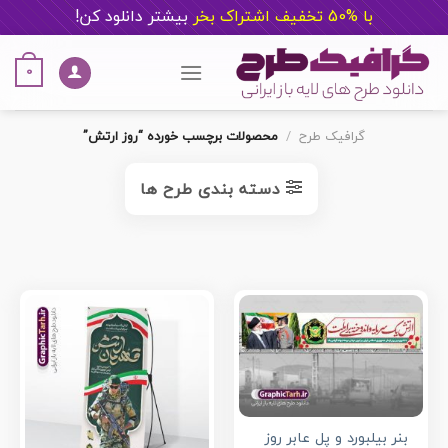
با %50 تخفیف اشتراک بخر
ب
یشتر دانلود کن!
Ski
t
0
conten
گرافیک طرح
/
محصولات برچسب خورده “روز ارتش”
دسته بندی طرح ها
بنر بیلبورد و پل عابر روز