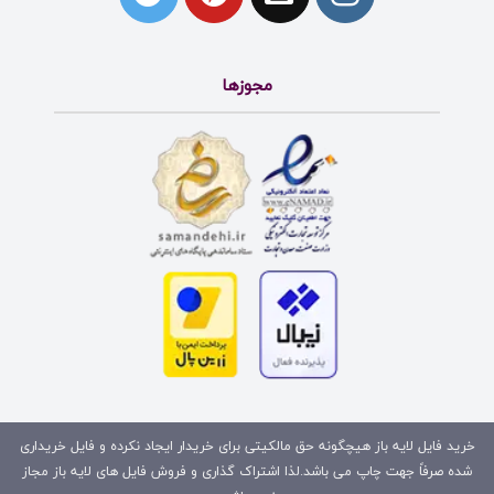
مجوزها
خرید فایل لایه باز هیچگونه حق مالکیتی برای خریدار ایجاد نکرده و فایل خریداری
شده صرفاً جهت چاپ می باشد.لذا اشتراک گذاری و فروش فایل های لایه باز مجاز