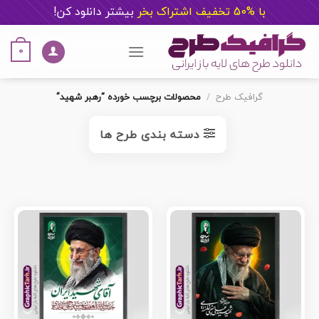
با %50 تخفیف اشتراک بخر
ب
یشتر دانلود کن!
Ski
t
0
conten
گرافیک طرح
/
محصولات برچسب خورده “رهبر شهید”
دسته بندی طرح ها