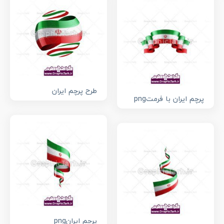
طرح پرچم ایران
پرچم ایران با فرمتpng
پرچم ایرانpng