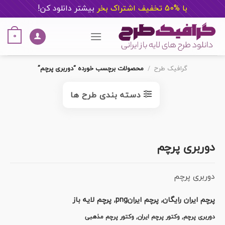
با %50 تخفیف اشتراک بخر
ب
یشتر دانلود کن!
Ski
t
0
conten
گرافیک طرح
/
محصولات برچسب خورده “دوربری پرچم”
دسته بندی طرح ها
دوربری پرچم
دوربری پرچم
پرچم ایران رایگان, پرچم ایرانpng, پرچم لایه باز
دوربری پرچم, وکتور پرچم ایران, وکتور پرچم مذهبی