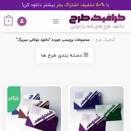
با %50 تخفیف اشتراک بخر
ب
یشتر دانلود کن!
Ski
t
0
conten
گرافیک طرح
/
محصولات برچسب خورده “دانلود موکاپ سربرگ”
دسته بندی طرح ها
رایگان