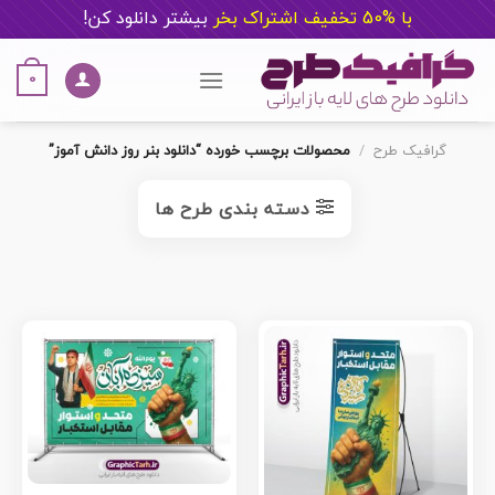
با %50 تخفیف اشتراک بخر
ب
یشتر دانلود کن!
Ski
t
0
conten
گرافیک طرح
/
محصولات برچسب خورده “دانلود بنر روز دانش آموز”
دسته بندی طرح ها