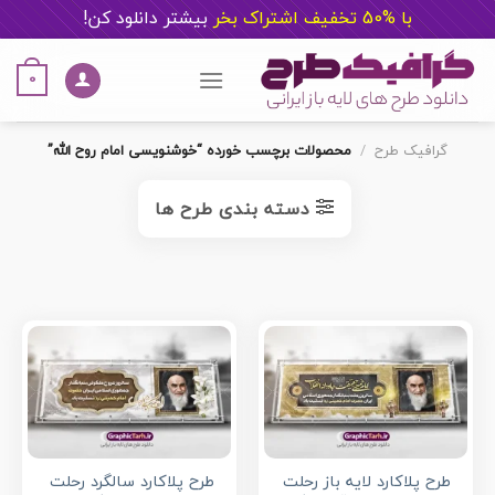
با %50 تخفیف اشتراک بخر
ب
یشتر دانلود کن!
Ski
t
0
conten
گرافیک طرح
/
محصولات برچسب خورده “خوشنویسی امام روح الله”
دسته بندی طرح ها
طرح پلاکارد لایه باز رحلت
طرح پلاکارد سالگرد رحلت