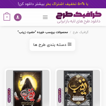
با %50 تخفیف اشتراک بخر
ب
یشتر دانلود کن!
Ski
t
0
conten
گرافیک طرح
/
محصولات برچسب خورده “حضرت زینب”
دسته بندی طرح ها