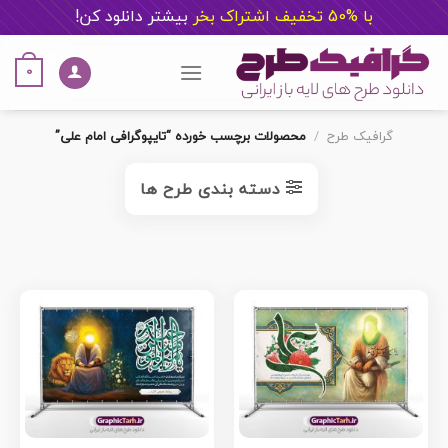
با %50 تخفیف اشتراک بخر
ب
یشتر دانلود کن!
Ski
t
0
conten
گرافیک طرح
/
محصولات برچسب خورده “تایپوگرافی امام علی”
دسته بندی طرح ها