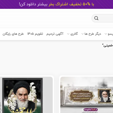
با %50 تخفیف اشتراک بخر
ب
یشتر دانلود کن!
یسو
دیگر طرح ها
گالری
آگهی ترحیم
تقویم 1405
طرح های رایگان
خمینی”