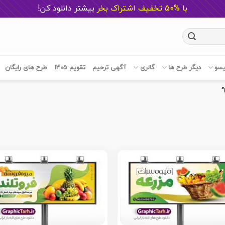
با %50 تخفیف اشتراک بخر
ب
یشتر دانلود کن!
یسو
دیگر طرح ها
گالری
آگهی ترحیم
تقویم 1405
طرح های رایگان
”