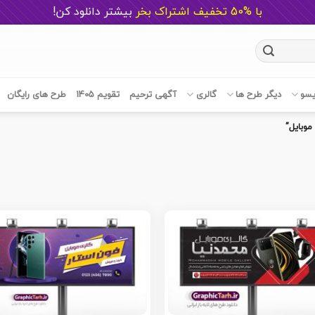
با %50 تخفیف اشتراک بخر
ب
یشتر دانلود کن!
یسو
دیگر طرح ها
گالری
آگهی ترحیم
تقویم 1405
طرح های رایگان
وبایل”