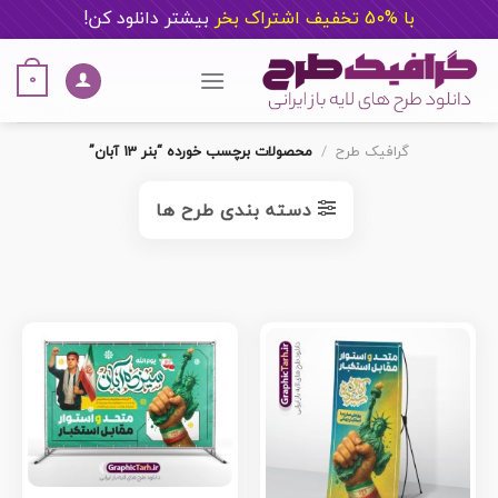
با %50 تخفیف اشتراک بخر
ب
یشتر دانلود کن!
Ski
t
0
conten
گرافیک طرح
/
محصولات برچسب خورده “بنر 13 آبان”
دسته بندی طرح ها