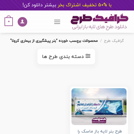
با %50 تخفیف اشتراک بخر
ب
یشتر دانلود کن!
Ski
t
0
conten
گرافیک طرح
/
محصولات برچسب خورده “بنر پیشگیری از بیماری کرونا”
دسته بندی طرح ها
طرح بنر لایه باز ماسک را