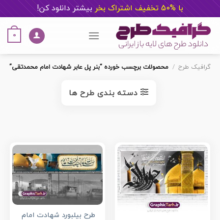
با %50 تخفیف اشتراک بخر
ب
یشتر دانلود کن!
Ski
t
0
conten
گرافیک طرح
/
محصولات برچسب خورده “بنر پل عابر شهادت امام محمدتقی”
دسته بندی طرح ها
طرح بیلبورد شهادت امام