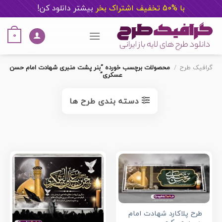
با %50 تخفیف اشتراک بخر
ب
یشتر دانلود کن!
Ski
t
0
conten
گرافیک طرح
/
محصولات برچسب خورده “بنر پشت منبری شهادت امام حسن
عسکری”
دسته بندی طرح ها
طرح پلاکارد شهادت امام