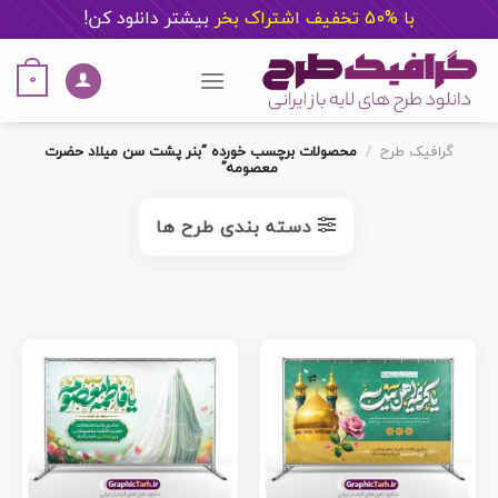
با %50 تخفیف اشتراک بخر
ب
یشتر دانلود کن!
Ski
t
0
conten
گرافیک طرح
/
محصولات برچسب خورده “بنر پشت سن میلاد حضرت
معصومه”
دسته بندی طرح ها