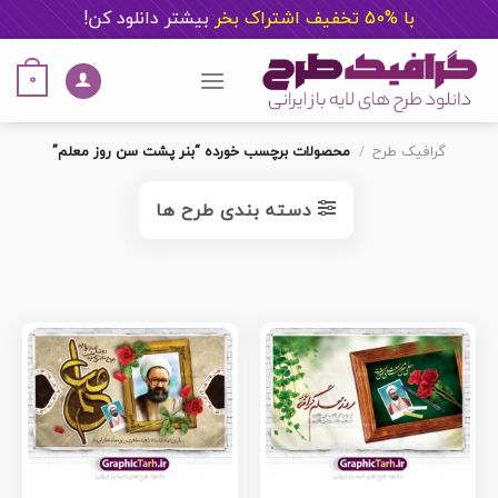
با %50 تخفیف اشتراک بخر
ب
یشتر دانلود کن!
Ski
t
0
conten
گرافیک طرح
/
محصولات برچسب خورده “بنر پشت سن روز معلم”
دسته بندی طرح ها