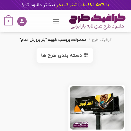
با %50 تخفیف اشتراک بخر
ب
یشتر دانلود کن!
Ski
t
0
conten
گرافیک طرح
/
محصولات برچسب خورده “بنر پرورش اندام”
دسته بندی طرح ها