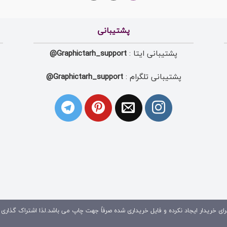
پشتیبانی
پشتیبانی ایتا :
Graphictarh_support@
پشتیبانی تلگرام :
Graphictarh_support@
ای خریدار ایجاد نکرده و فایل خریداری شده صرفاً جهت چاپ می باشد.لذا اشتراک گذاری 