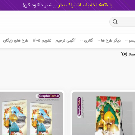
با %50 تخفیف اشتراک بخر
ب
یشتر دانلود کن!
یسو
دیگر طرح ها
گالری
آگهی ترحیم
تقویم 1405
طرح های رایگان
اد (ع)”