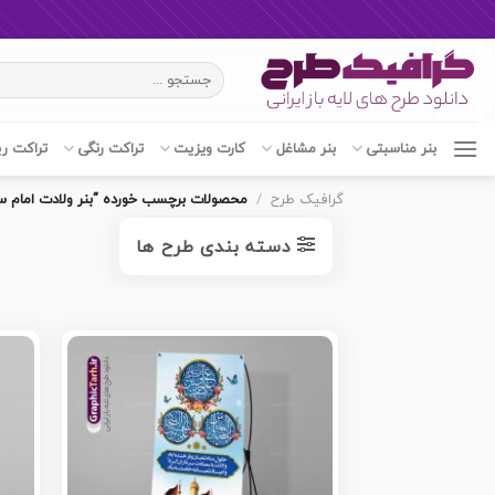
Ski
جستجو
t
برای:
conten
بنر مناسبتی
بنر مشاغل
کارت ویزیت
تراکت رنگی
تراکت ر
گرافیک طرح
/
محصولات برچسب خورده “بنر ولادت امام سج
دسته بندی طرح ها