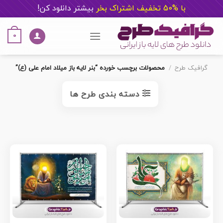
با %50 تخفیف اشتراک بخر
ب
یشتر دانلود کن!
Ski
t
0
conten
گرافیک طرح
/
محصولات برچسب خورده “بنر لایه باز میلاد امام علی (ع)”
دسته بندی طرح ها