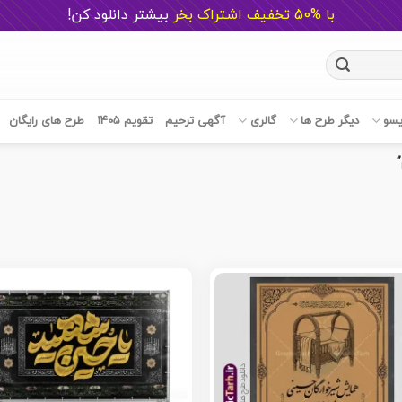
با %50 تخفیف اشتراک بخر
ب
یشتر دانلود کن!
یسو
دیگر طرح ها
گالری
آگهی ترحیم
تقویم 1405
طرح های رایگان