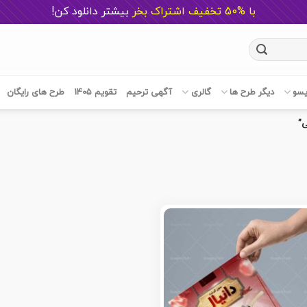
با %50 تخفیف اشتراک بخر
ب
یشتر دانلود کن!
یسو
دیگر طرح ها
گالری
آگهی ترحیم
تقویم 1405
طرح های رایگان
ی”