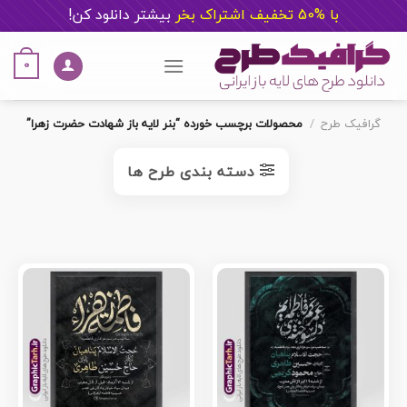
با %50 تخفیف اشتراک بخر
ب
یشتر دانلود کن!
Ski
t
0
conten
گرافیک طرح
/
محصولات برچسب خورده “بنر لایه باز شهادت حضرت زهرا”
دسته بندی طرح ها