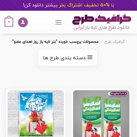
با %50 تخفیف اشتراک بخر
ب
یشتر دانلود کن!
Ski
t
0
conten
گرافیک طرح
/
محصولات برچسب خورده “بنر لایه باز روز اهدای عضو”
دسته بندی طرح ها