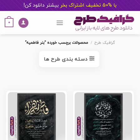
با %50 تخفیف اشتراک بخر
ب
یشتر دانلود کن!
Ski
t
0
conten
گرافیک طرح
/
محصولات برچسب خورده “بنر فاطمیه”
دسته بندی طرح ها