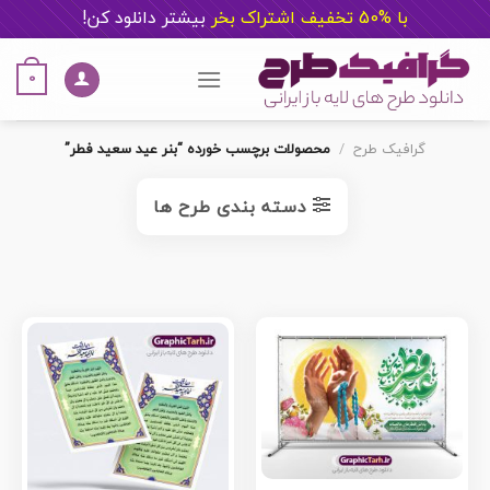
با %50 تخفیف اشتراک بخر
ب
یشتر دانلود کن!
Ski
t
0
conten
گرافیک طرح
/
محصولات برچسب خورده “بنر عید سعید فطر”
دسته بندی طرح ها