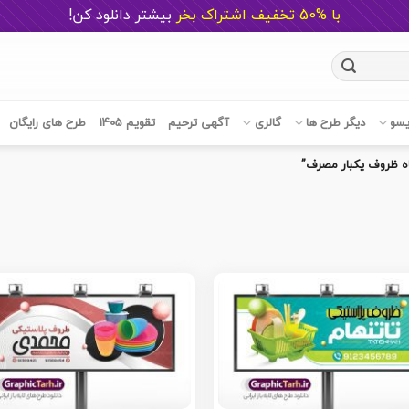
با %50 تخفیف اشتراک بخر
ب
یشتر دانلود کن!
یسو
دیگر طرح ها
گالری
آگهی ترحیم
تقویم 1405
طرح های رایگان
ه ظروف یکبار مصرف”