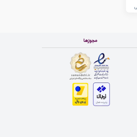
ی
مجوزها