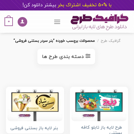
با %50 تخفیف اشتراک بخر
ب
یشتر دانلود کن!
Ski
t
0
conten
گرافیک طرح
/
محصولات برچسب خورده “بنر سردر بستنی فروشی”
دسته بندی طرح ها
طرح لایه باز تابلو کافه
بنر لایه باز بستنی فروشی
بستنی