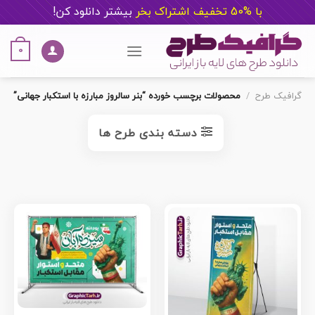
با %50 تخفیف اشتراک بخر
ب
یشتر دانلود کن!
Ski
t
0
conten
گرافیک طرح
/
محصولات برچسب خورده “بنر سالروز مبارزه با استکبار جهانی”
دسته بندی طرح ها