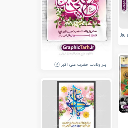
روز
بنر ولادت حضرت علی اکبر (ع)