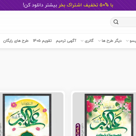
با %50 تخفیف اشتراک بخر
ب
یشتر دانلود کن!
یسو
دیگر طرح ها
گالری
آگهی ترحیم
تقویم 1405
طرح های رایگان