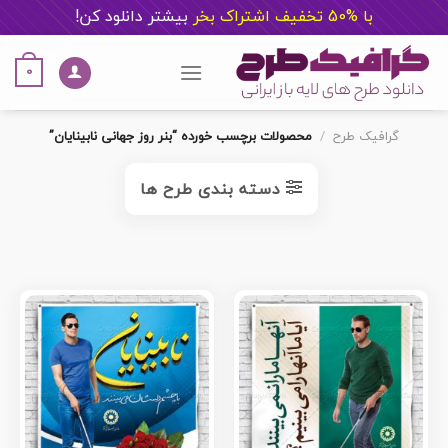
با %50 تخفیف اشتراک بخر
ب
یشتر دانلود کن!
Ski
t
0
conten
گرافیک طرح
/
محصولات برچسب خورده “بنر روز جهانی نابینایان”
دسته بندی طرح ها