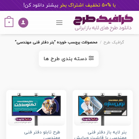
با %50 تخفیف اشتراک بخر
ب
یشتر دانلود کن!
Ski
t
0
conten
گرافیک طرح
/
محصولات برچسب خورده “بنر دفتر فنی مهندسی”
دسته بندی طرح ها
بنر لایه باز دفتر فنی
طرح تابلو دفتر فنی
مهندسی با قابلیت ویرایش
مهندسی