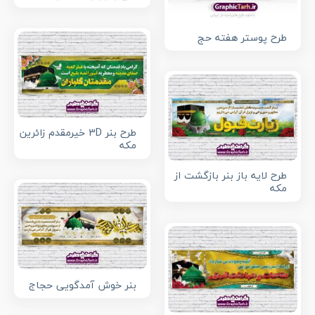
طرح پوستر هفته حج
طرح بنر 3D خیرمقدم زائرین
مکه
طرح لایه باز بنر بازگشت از
مکه
بنر خوش آمدگویی حجاج