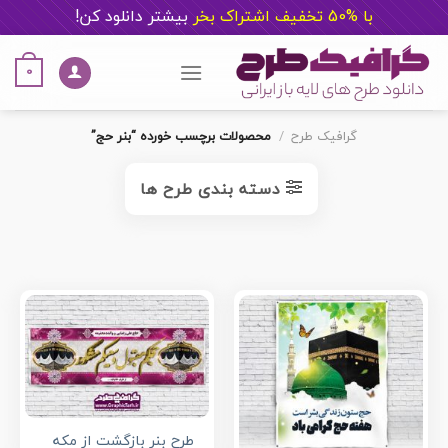
با %50 تخفیف اشتراک بخر
ب
یشتر دانلود کن!
Ski
t
0
conten
گرافیک طرح
/
محصولات برچسب خورده “بنر حج”
دسته بندی طرح ها
طرح بنر بازگشت از مکه