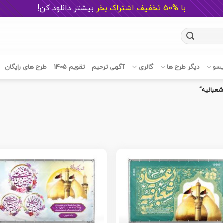
با %50 تخفیف اشتراک بخر
ب
یشتر دانلود کن!
یسو
دیگر طرح ها
گالری
آگهی ترحیم
تقویم 1405
طرح های رایگان
عبانیه”