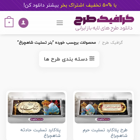
با %50 تخفیف اشتراک بخر
ب
یشتر دانلود کن!
Ski
t
0
conten
گرافیک طرح
/
محصولات برچسب خورده “بنر تسلیت شاهچراغ”
دسته بندی طرح ها
طرح پلاکارد تسلیت حرم
پلاکارد تسلیت حادثه
شاهچراغ
شاهچراغ