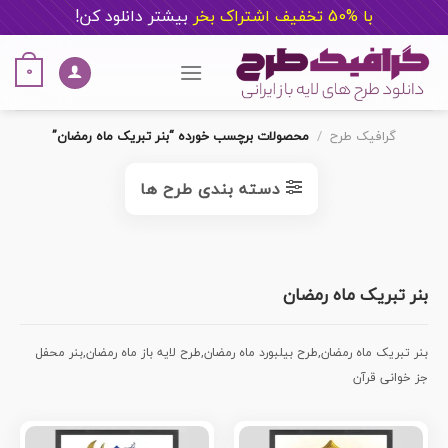
با %50 تخفیف اشتراک بخر
ب
یشتر دانلود کن!
Ski
t
0
conten
گرافیک طرح
/
محصولات برچسب خورده “بنر تبریک ماه رمضان”
دسته بندی طرح ها
بنر تبریک ماه رمضان
بنر تبریک ماه رمضان,طرح بیلبورد ماه رمضان,طرح لایه باز ماه رمضان,بنر محفل
جز خوانی قرآن