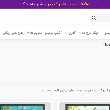
با %50 تخفیف اشتراک بخر
ب
یشتر دانلود کن!
یسو
دیگر طرح ها
گالری
آگهی ترحیم
تقویم 1405
طرح های رایگان
روز”
تبریک عید نوروز,دانلود بنرسال نو,طرح لایه بازسال نو