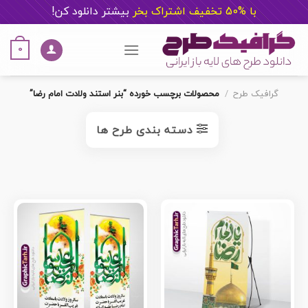
با %50 تخفیف اشتراک بخر
ب
یشتر دانلود کن!
Ski
t
0
conten
گرافیک طرح
/
محصولات برچسب خورده “بنر استند ولادت امام رضا”
دسته بندی طرح ها