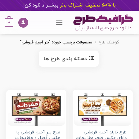
با %50 تخفیف اشتراک بخر
ب
یشتر دانلود کن!
Ski
t
0
conten
گرافیک طرح
/
محصولات برچسب خورده “بنر آجیل فروشی”
دسته بندی طرح ها
طرح تابلو آجیل فروشی
طرح بنر آجیل فروشی با
دارای عکس ظرف مغزیجات
عکس آجیل و مغزیجات