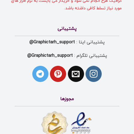
گرافیک طرح انجام نمی شود و خریدار می بایست به نرم افزار های
مورد نیاز تسلط کافی داشته باشد.
پشتیبانی
پشتیبانی ایتا :
Graphictarh_support@
پشتیبانی تلگرام :
Graphictarh_support@
مجوزها