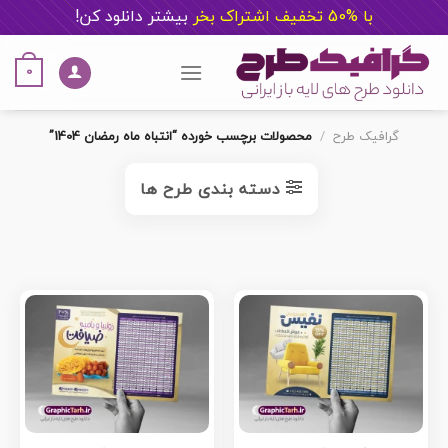
با %50 تخفیف اشتراک بخر
ب
یشتر دانلود کن!
Ski
t
0
conten
گرافیک طرح
/
محصولات برچسب خورده “انتباه ماه رمضان 1404”
دسته بندی طرح ها