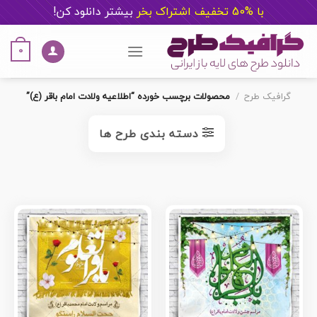
با %50 تخفیف اشتراک بخر
ب
یشتر دانلود کن!
Ski
t
0
conten
گرافیک طرح
/
محصولات برچسب خورده “اطلاعیه ولادت امام باقر (ع)”
دسته بندی طرح ها