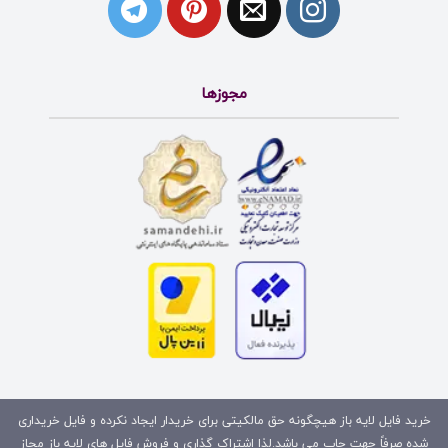
مجوزها
خرید فایل لایه باز هیچگونه حق مالکیتی برای خریدار ایجاد نکرده و فایل خریداری
شده صرفاً جهت چاپ می باشد.لذا اشتراک گذاری و فروش فایل های لایه باز مجاز