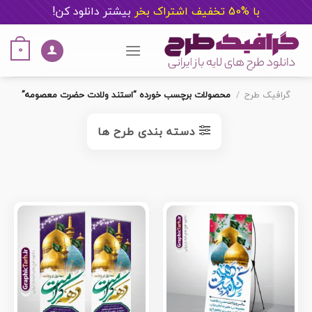
با %50 تخفیف اشتراک بخر
ب
یشتر دانلود کن!
Ski
t
0
conten
گرافیک طرح
/
محصولات برچسب خورده “استند ولادت حضرت معصومه”
دسته بندی طرح ها