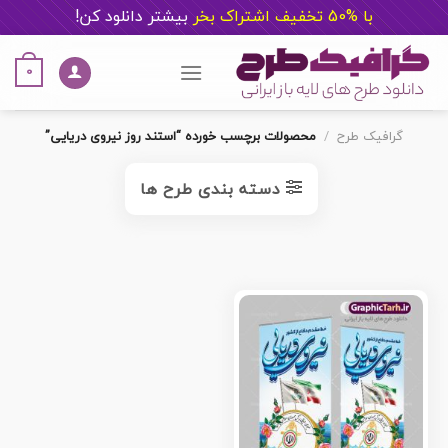
با %50 تخفیف اشتراک بخر
ب
یشتر دانلود کن!
Ski
t
0
conten
گرافیک طرح
/
محصولات برچسب خورده “استند روز نیروی دریایی”
دسته بندی طرح ها