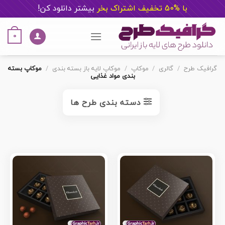
با %50 تخفیف اشتراک بخر
ب
یشتر دانلود کن!
Ski
t
0
conten
گرافیک طرح
/
گالری
/
موکاپ
/
موکاپ لایه باز بسته بندی
/
موکاپ بسته
بندی مواد غذایی
دسته بندی طرح ها