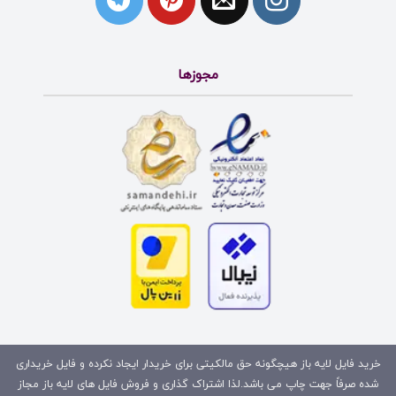
مجوزها
خرید فایل لایه باز هیچگونه حق مالکیتی برای خریدار ایجاد نکرده و فایل خریداری
شده صرفاً جهت چاپ می باشد.لذا اشتراک گذاری و فروش فایل های لایه باز مجاز