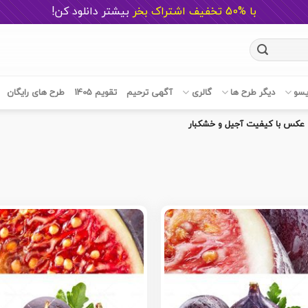
با %50 تخفیف اشتراک بخر
ب
یشتر دانلود کن!
یسو
دیگر طرح ها
گالری
آگهی ترحیم
تقویم 1405
طرح های رایگان
عکس با کیفیت آجیل و خشکبار